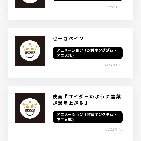
2024.1.29
ゼーガペイン
アニメーション（吹替キングダム・
アニメ部）
2023.11.16
映画『サイダーのように言葉
が湧き上がる』
アニメーション（吹替キングダム・
アニメ部）
2023.9.15