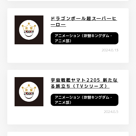
ドラゴンボ―ル超ス―パ―ヒ
―ロ―
アニメーション（吹替キングダム・
アニメ部）
2024.8.13
宇宙戦艦ヤマト2205 新たな
る旅立ち（TVシリーズ）
アニメーション（吹替キングダム・
アニメ部）
2024.8.5