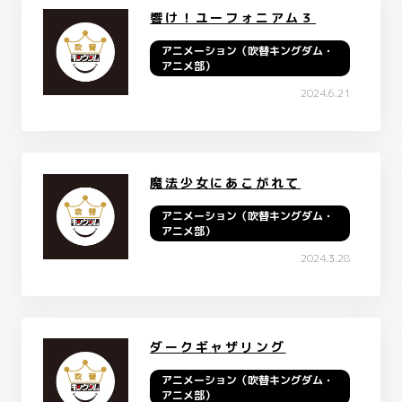
響け！ユーフォニアム３
アニメーション（吹替キングダム・
アニメ部）
2024.6.21
魔法少女にあこがれて
アニメーション（吹替キングダム・
アニメ部）
2024.3.28
ダークギャザリング
アニメーション（吹替キングダム・
アニメ部）