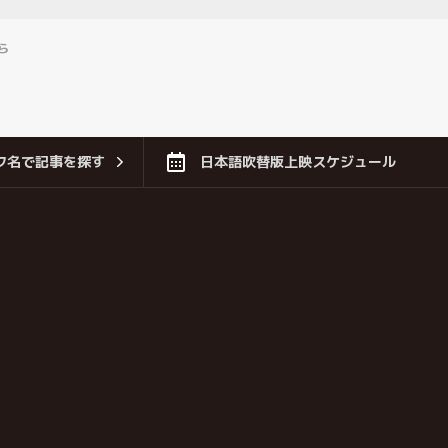
ら
フ名で記事を探す
日本語吹替版上映スケジュール