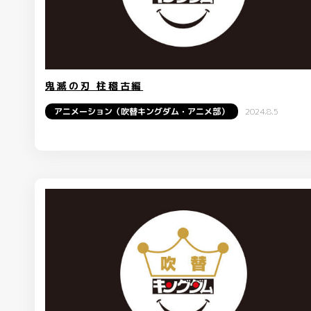
鬼滅の刃 柱稽古編
アニメーション（吹替キングダム・アニメ部）
2024.8.5