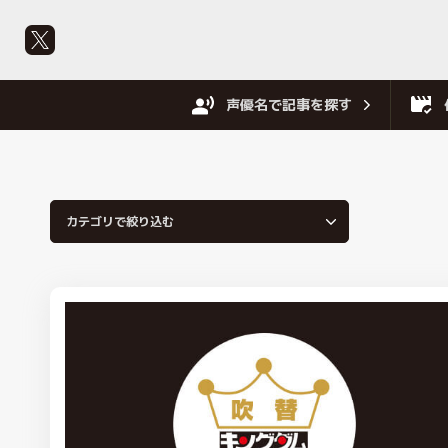
声優名で記事を探す