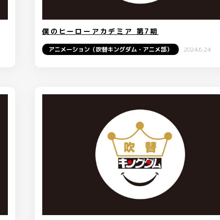
僕のヒーローアカデミア 第7期
アニメーション（吹替キングダム・アニメ部）
2024.6.24