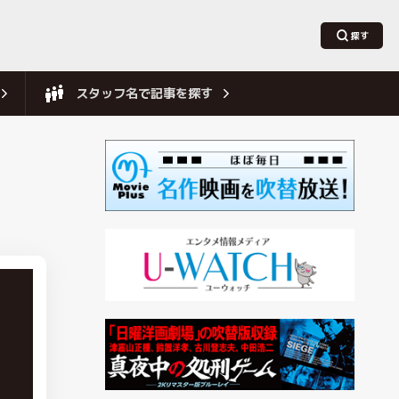
スタッフ名で記事を探す