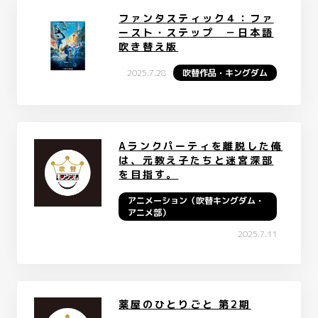
ファンタスティック４：ファ
ースト・ステップ －日本語
吹き替え版
2025.7.28
吹替作品・キングダム
Aランクパーティを離脱した俺
は、元教え子たちと迷宮深部
を目指す。
アニメーション（吹替キングダム・
アニメ部）
2025.7.11
薬屋のひとりごと 第2期