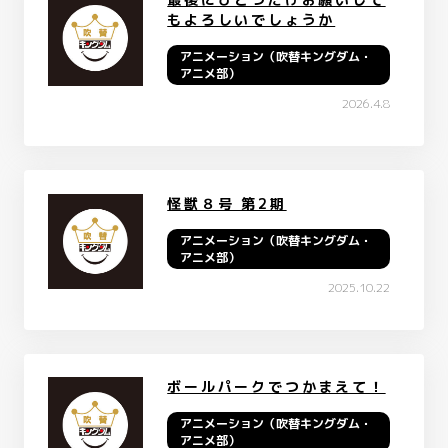
もよろしいでしょうか
アニメーション（吹替キングダム・
アニメ部）
2026.4.8
怪獣８号 第2期
アニメーション（吹替キングダム・
アニメ部）
2025.10.22
ボールパークでつかまえて！
アニメーション（吹替キングダム・
アニメ部）