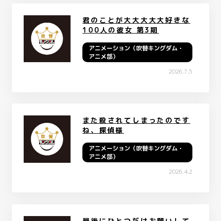
君のことが大大大大大好きな
100人の彼女 第3期
アニメーション（吹替キングダム・
アニメ部）
2026.7.5
また殺されてしまったのです
ね、探偵様
アニメーション（吹替キングダム・
アニメ部）
2026.4.2
最後にひとつだけお願いして