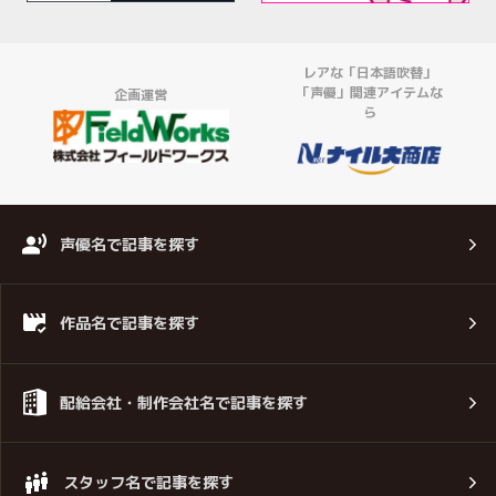
レアな「日本語吹替」
「声優」関連アイテムな
企画運営
ら
声優名で記事を探す
作品名で記事を探す
配給会社・制作会社名で記事を探す
スタッフ名で記事を探す