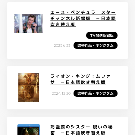
エース・ベンチュラ スター
チャンネル新録版 －日本語
吹き替え版
TV放送新録版
2025.6.23
吹替作品・キングダム
ライオン・キング：ムファ
サ －日本語吹き替え版
2024.12.20
吹替作品・キングダム
死霊館のシスター 呪いの秘
密 －日本語吹き替え版