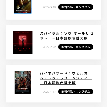
2024.3.19
吹替作品・キングダム
スパイラル：ソウ オールリセ
ット －日本語吹き替え版
2022.2.28
吹替作品・キングダム
バイオハザード：ウェルカ
ム・トゥ・ラクーンシティ
－日本語吹き替え版
2022.1.17
吹替作品・キングダム