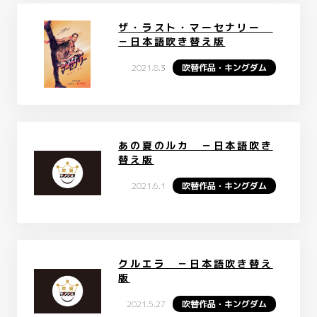
ザ・ラスト・マーセナリー
－日本語吹き替え版
2021.8.3
吹替作品・キングダム
あの夏のルカ －日本語吹き
替え版
2021.6.1
吹替作品・キングダム
クルエラ －日本語吹き替え
版
2021.5.27
吹替作品・キングダム