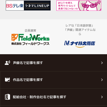
レアな「日本語吹替」
「声優」関連アイテムな
企画運営
ら
声優名で記事を探す
作品名で記事を探す
配給会社・制作会社名で記事を探す