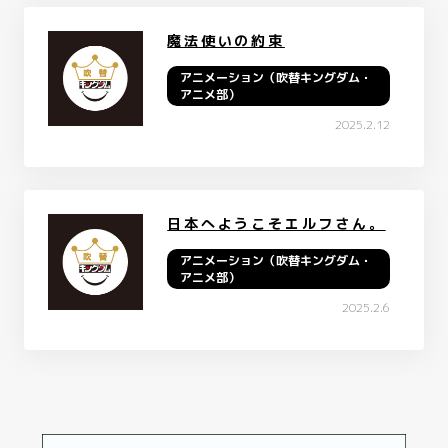
魔法使いの約束
アニメーション（吹替キングダム・
アニメ部）
2025.2.12
日本へようこそエルフさん。
アニメーション（吹替キングダム・
アニメ部）
2025.2.6