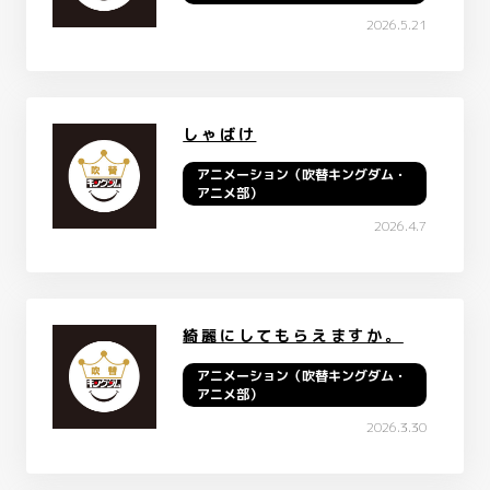
2026.5.21
しゃばけ
アニメーション（吹替キングダム・
アニメ部）
2026.4.7
綺麗にしてもらえますか。
アニメーション（吹替キングダム・
アニメ部）
2026.3.30