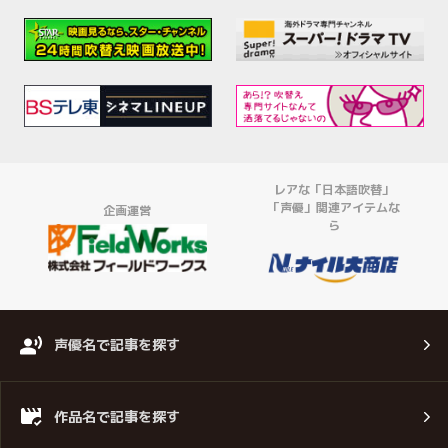
レアな「日本語吹替」
「声優」関連アイテムな
企画運営
ら
声優名で記事を探す
作品名で記事を探す