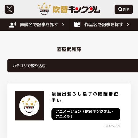
声優名で記事を探す
作品名で記事を探す
喜屋武和輝
最強出涸らし皇子の暗躍帝位
争い
アニメーション（吹替キングダム・
アニメ部）
2026.7.6