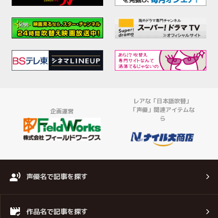
レアな「日本語吹替」
「声優」関連アイテムな
企画運営
ら
声優名で記事を探す
作品名で記事を探す