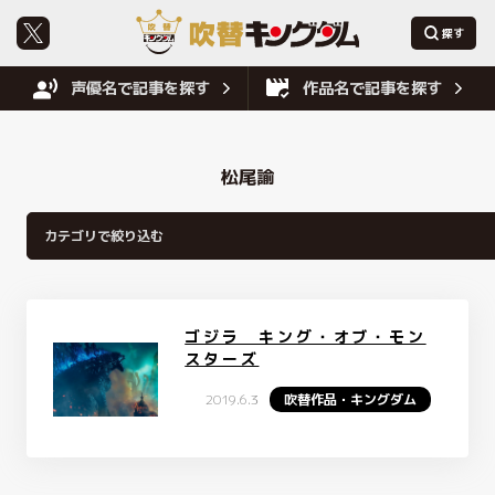
声優名で記事を探す
作品名で記事を探す
松尾諭
ゴジラ キング・オブ・モン
スターズ
2019.6.3
吹替作品・キングダム