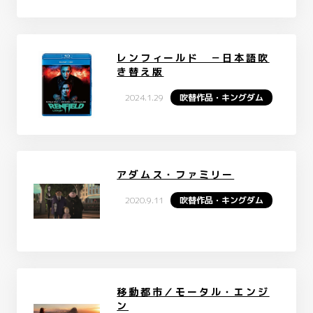
レンフィールド －日本語吹
き替え版
2024.1.29
吹替作品・キングダム
アダムス・ファミリー
2020.9.11
吹替作品・キングダム
移動都市／モータル・エンジ
ン