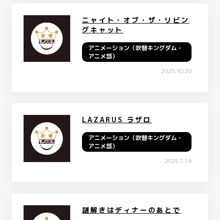
ニャイト・オブ・ザ・リビン
グキャット
アニメーション（吹替キングダム・
アニメ部）
2025.10.20
LAZARUS ラザロ
アニメーション（吹替キングダム・
アニメ部）
2025.7.14
謎解きはディナーのあとで