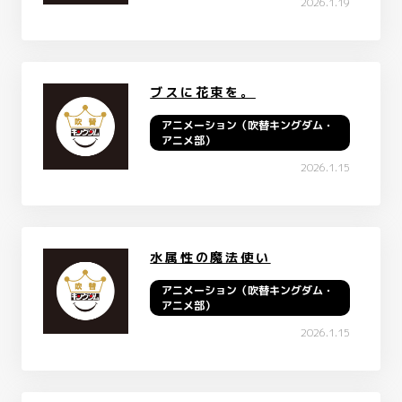
2026.1.19
ブスに花束を。
アニメーション（吹替キングダム・
アニメ部）
2026.1.15
水属性の魔法使い
アニメーション（吹替キングダム・
アニメ部）
2026.1.15