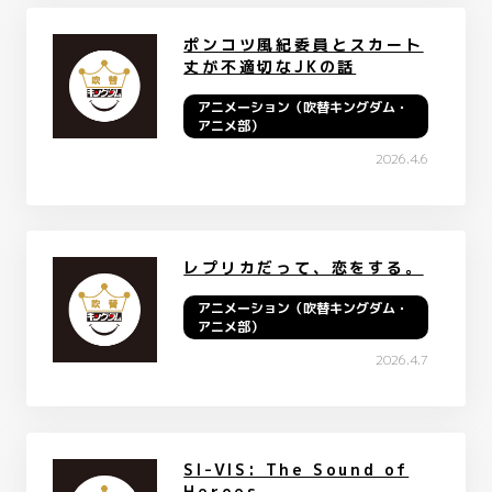
ポンコツ風紀委員とスカート
丈が不適切なJKの話
アニメーション（吹替キングダム・
アニメ部）
2026.4.6
レプリカだって、恋をする。
アニメーション（吹替キングダム・
アニメ部）
2026.4.7
SI-VIS: The Sound of
Heroes