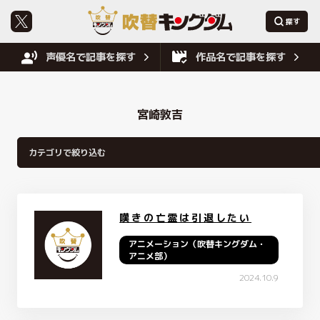
声優名で記事を探す
作品名で記事を探す
宮崎敦吉
嘆きの亡霊は引退したい
アニメーション（吹替キングダム・
アニメ部）
2024.10.9