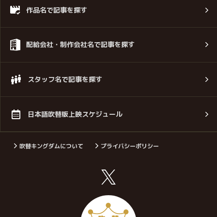
作品名で記事を探す
配給会社・制作会社名で記事を探す
スタッフ名で記事を探す
日本語吹替版上映スケジュール
吹替キングダムについて
プライバシーポリシー