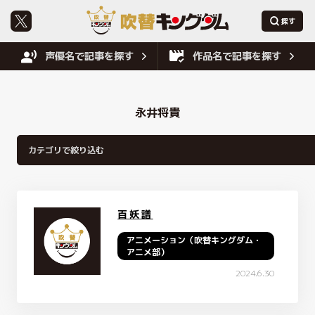
声優名で記事を探す
作品名で記事を探す
永井将貴
百妖譜
アニメーション（吹替キングダム・
アニメ部）
2024.6.30