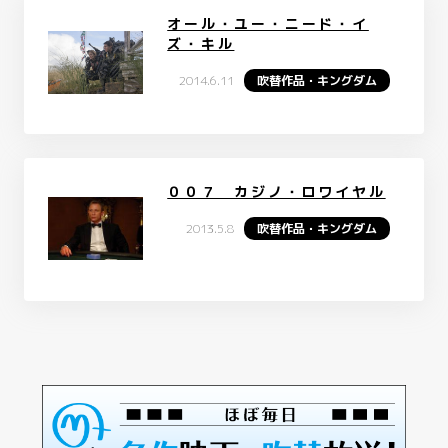
オール・ユー・ニード・イ
ズ・キル
2014.6.11
吹替作品・キングダム
００７ カジノ・ロワイヤル
2013.5.8
吹替作品・キングダム