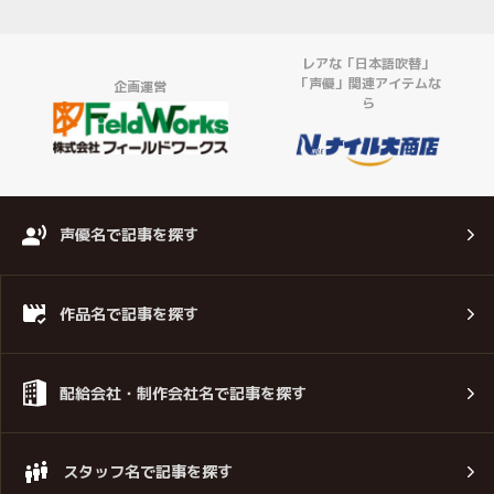
レアな「日本語吹替」
「声優」関連アイテムな
企画運営
ら
声優名で記事を探す
作品名で記事を探す
配給会社・制作会社名で記事を探す
スタッフ名で記事を探す