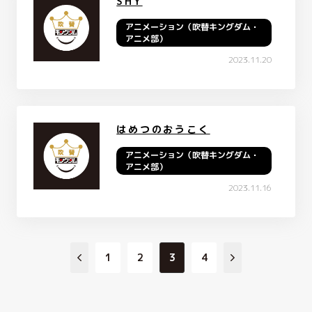
SHY
アニメーション（吹替キングダム・
アニメ部）
2023.11.20
はめつのおうこく
アニメーション（吹替キングダム・
アニメ部）
2023.11.16
1
2
3
4