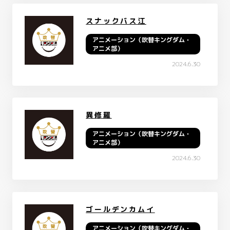
スナックバス江
アニメーション（吹替キングダム・
アニメ部）
2024.6.30
異修羅
アニメーション（吹替キングダム・
アニメ部）
2024.6.30
ゴールデンカムイ
アニメーション（吹替キングダム・