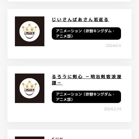
じいさんばあさん若返る
アニメーション（吹替キングダム・
アニメ部）
2024.6.5
るろうに剣心 －明治剣客浪漫
譚－
アニメーション（吹替キングダム・
アニメ部）
2024.2.14