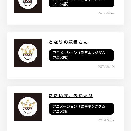
アニメ部）
2024.6.30
となりの妖怪さん
アニメーション（吹替キングダム・
アニメ部）
2024.6.19
ただいま、おかえり
アニメーション（吹替キングダム・
アニメ部）
2024.6.13