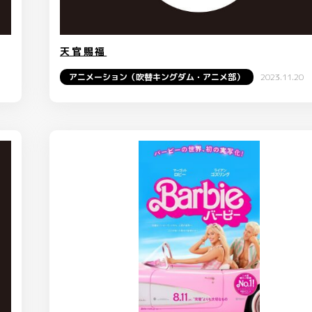
天官賜福
アニメーション（吹替キングダム・アニメ部）
2023.11.20