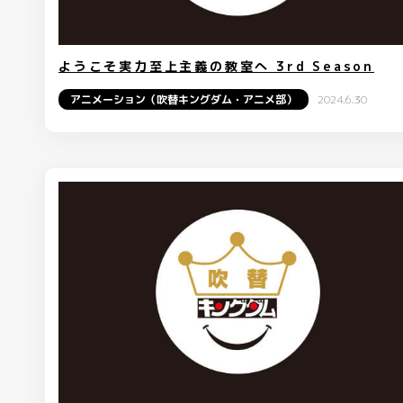
ようこそ実力至上主義の教室へ 3rd Season
アニメーション（吹替キングダム・アニメ部）
2024.6.30