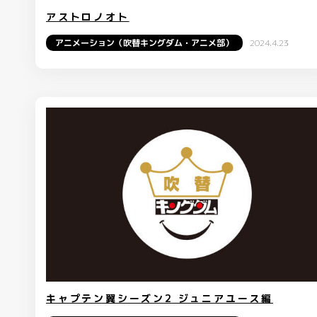
アストロノオト
アニメーション（吹替キングダム・アニメ部）
2024.4.23
キャプテン翼シーズン2 ジュニアユース編