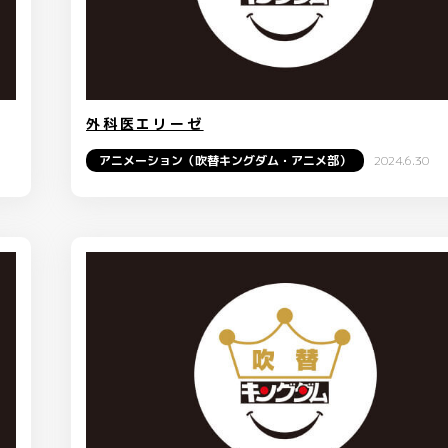
外科医エリーゼ
アニメーション（吹替キングダム・アニメ部）
2024.6.30