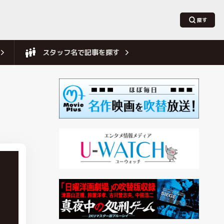
スタッフ名で記事を探す