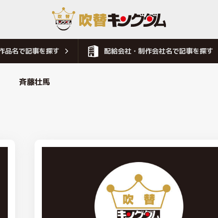
作品名で記事を探す
配給会社・制作会社名で記事を探す
斉藤壮馬