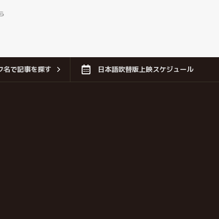
ら
フ名で記事を探す
日本語吹替版上映スケジュール