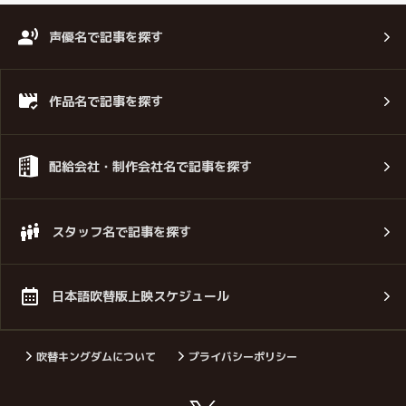
声優名で記事を探す
作品名で記事を探す
配給会社・制作会社名で記事を探す
スタッフ名で記事を探す
日本語吹替版上映スケジュール
吹替キングダムについて
プライバシーポリシー