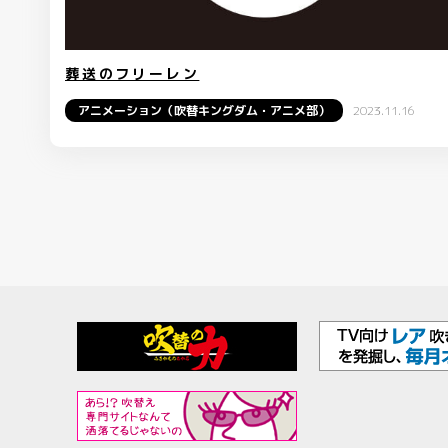
葬送のフリーレン
アニメーション（吹替キングダム・アニメ部）
2023.11.16