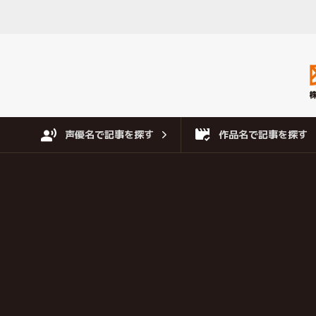
声優名で記事を探す
作品名で記事を探す