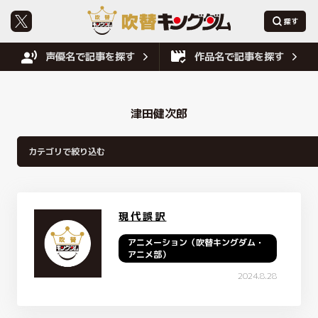
声優名で記事を探す
作品名で記事を探す
津田健次郎
現代誤訳
アニメーション（吹替キングダム・
アニメ部）
2024.8.28