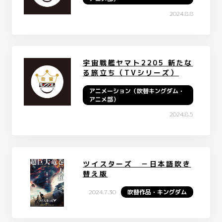
2024.8.8
宇宙戦艦ヤマト2205 新たな
る旅立ち（TVシリーズ）
アニメーション（吹替キングダム・
アニメ部）
2024.8.5
ツイスターズ －日本語吹き
替え版
2024.7.30
吹替作品・キングダム