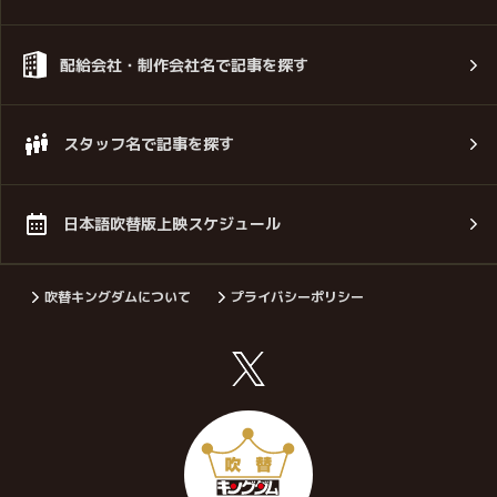
配給会社・制作会社名で記事を探す
スタッフ名で記事を探す
日本語吹替版上映スケジュール
吹替キングダムについて
プライバシーポリシー