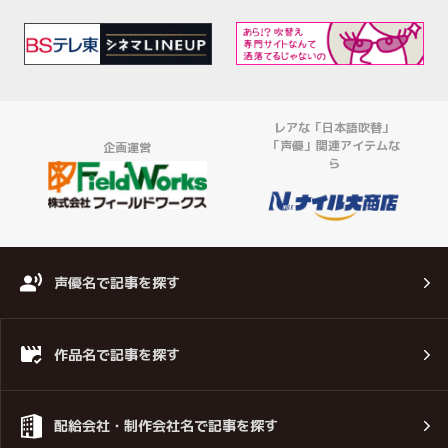
レアな「日本語吹替」
「声優」関連アイテムな
企画運営
ら
声優名で記事を探す
作品名で記事を探す
配給会社・制作会社名で記事を探す