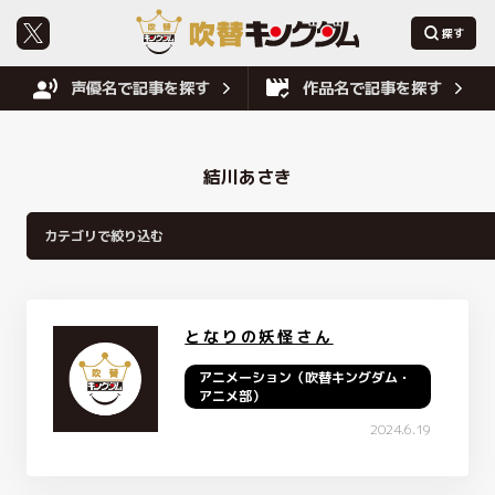
声優名で記事を探す
作品名で記事を探す
結川あさき
となりの妖怪さん
アニメーション（吹替キングダム・
アニメ部）
2024.6.19