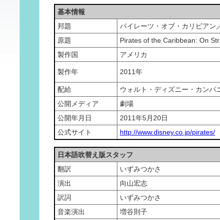
基本情報
邦題
パイレーツ・オブ・カリビアン
原題
Pirates of the Caribbean: On St
製作国
アメリカ
製作年
2011年
配給
ウォルト・ディズニー・カンパ
公開メディア
劇場
公開年月日
2011年5月20日
公式サイト
http://www.disney.co.jp/pirates/
日本語吹替え版スタッフ
翻訳
いずみつかさ
演出
向山宏志
訳詞
いずみつかさ
音楽演出
増谷則子