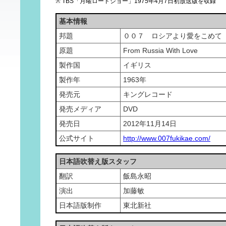
※ TBS「月曜ロードショー」1975年4月7日初放送版を収録
基本情報
邦題
００７ ロシアより愛をこめて
原題
From Russia With Love
製作国
イギリス
製作年
1963年
発売元
キングレコード
発売メディア
DVD
発売日
2012年11月14日
公式サイト
http://www.007fukikae.com/
日本語吹替え版スタッフ
翻訳
飯島永昭
演出
加藤敏
日本語版制作
東北新社