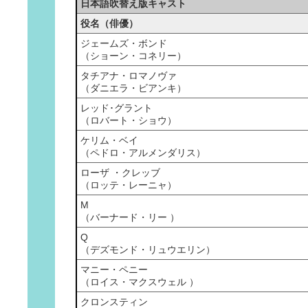
日本語吹替え版キャスト
役名（俳優）
ジェームズ・ボンド
（ショーン・コネリー）
タチアナ・ロマノヴァ
（ダニエラ・ビアンキ）
レッド･グラント
（ロバート・ショウ）
ケリム・ベイ
（ペドロ・アルメンダリス）
ローザ ・クレッブ
（ロッテ・レーニャ）
M
（バーナード・リー ）
Q
（デズモンド・リュウエリン）
マニー・ペニー
（ロイス・マクスウェル ）
クロンスティン