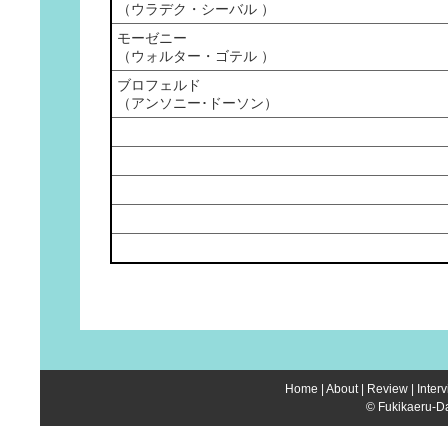
（ウラデク・シーバル ）
モーゼニー
（ウォルター・ゴテル ）
ブロフェルド
（アンソニー･ドーソン）
Home
|
About
|
Review
|
Inter
© Fukikaeru-Da