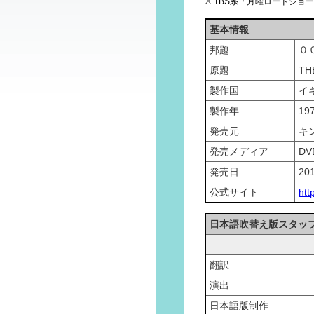
※ TBS系「月曜ロードショー
基本情報
邦題
０
原題
TH
製作国
イ
製作年
19
発売元
キ
発売メディア
DV
発売日
20
公式サイト
htt
日本語吹替え版スタッ
翻訳
演出
日本語版