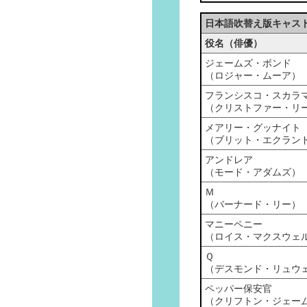
日本語吹替え版キャス
役名（俳優）
ジェームズ・ボンド
（ロジャー・ムーア）
フランシスコ・スカラ
（クリストファー・リ
メアリー・グッナイト
（ブリット・エクラン
アンドレア
（モード・アダムズ）
Ｍ
（バーナード・リー）
マニーペニー
（ロイス・マクスウェ
Ｑ
（デスモンド・リュウ
ペッパー保安官
（クリフトン・ジェー