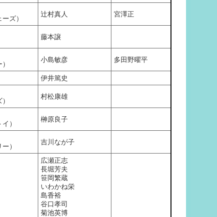
辻村真人
宮澤正
ェーズ）
藤本譲
小島敏彦
多田野曜平
ー）
伊井篤史
村松康雄
ズ）
榊原良子
トイ）
吉川なが子
リー）
広瀬正志
長堀芳夫
笹岡繁蔵
いわかね栄
島香裕
谷口孝司
菊池英博