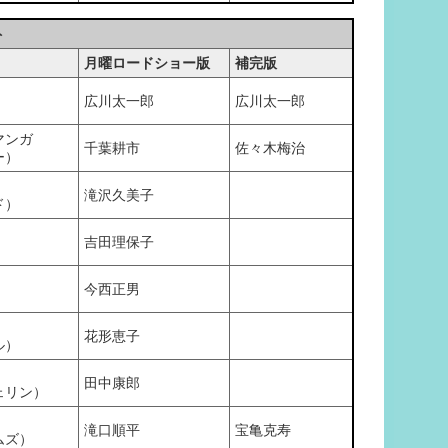
ト
月曜ロードショー版
補完版
広川太一郎
広川太一郎
マンガ
千葉耕市
佐々木梅治
ー）
滝沢久美子
ド）
吉田理保子
今西正男
花形恵子
ル）
田中康郎
ェリン）
滝口順平
宝亀克寿
ムズ）