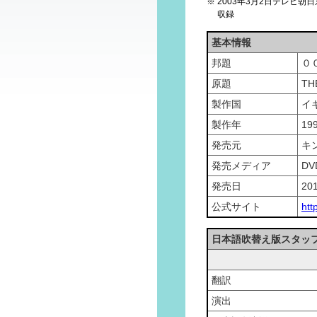
※ 2003年3月2日テレビ
収録
基本情報
邦題
０
原題
TH
製作国
イ
製作年
19
発売元
キ
発売メディア
DV
発売日
20
公式サイト
htt
日本語吹替え版スタッ
翻訳
演出