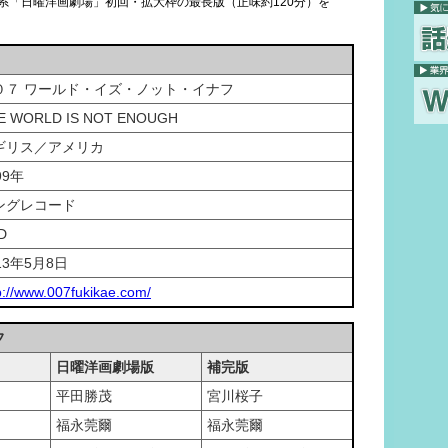
朝日系「日曜洋画劇場」初回・拡大枠の最長版（正味約120分）を
０７ ワールド・イズ・ノット・イナフ
E WORLD IS NOT ENOUGH
ギリス／アメリカ
99年
ングレコード
D
13年5月8日
p://www.007fukikae.com/
フ
日曜洋画劇場版
補完版
平田勝茂
宮川桜子
福永莞爾
福永莞爾