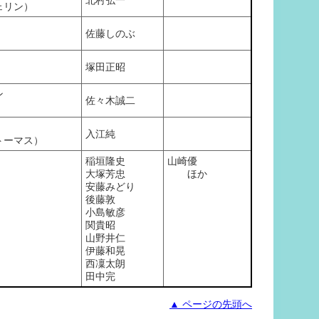
北村弘一
ェリン）
佐藤しのぶ
塚田正昭
ン
佐々木誠二
入江純
トーマス）
稲垣隆史
山崎優
大塚芳忠
ほか
安藤みどり
後藤敦
小島敏彦
関貴昭
山野井仁
伊藤和晃
西凜太朗
田中完
▲ ページの先頭へ