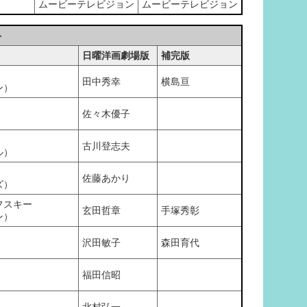
ムービーテレビジョン
ムービーテレビジョン
ト
日曜洋画劇場版
補完版
田中秀幸
横島亘
ン）
佐々木優子
）
古川登志夫
ル）
佐藤あかり
ズ）
フスキー
玄田哲章
手塚秀彰
ン）
沢田敏子
森田育代
福田信昭
）