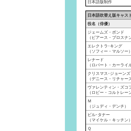
日本語版制作
日本語吹替え版キャス
役名（俳優）
ジェームズ・ボンド
（ピアース・ブロスナ
エレクトラ･キング
（ソフィー・マルソー
レナード
（ロバート・カーライ
クリスマス･ジョーンズ
（デニース・リチャー
ヴァレンティン・ズコ
（ロビー・コルトレー
Ｍ
（ジュディ・デンチ）
ビル･タナー
（マイケル・キッチン
Ｑ