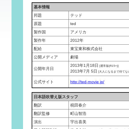
基本情報
邦題
テッド
原題
ted
製作国
アメリカ
製作年
2012年
配給
東宝東和株式会社
公開メディア
劇場
2013年1月18日
[通常版(R15+)]
公開年月日
2013年7月 5日
[大人になるまで待てない
公式サイト
http://ted-movie.jp/
日本語吹替え版スタッフ
翻訳
税田春介
翻訳監修
町山智浩
演出
宇出喜美