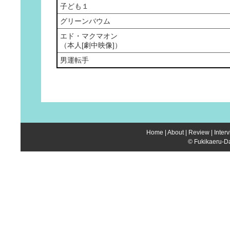
子ども１
グリーンバウム
エド・マクマオン
（本人[劇中映像]）
男運転手
Home
|
About
|
Review
|
Inter
© Fukikaeru-Da