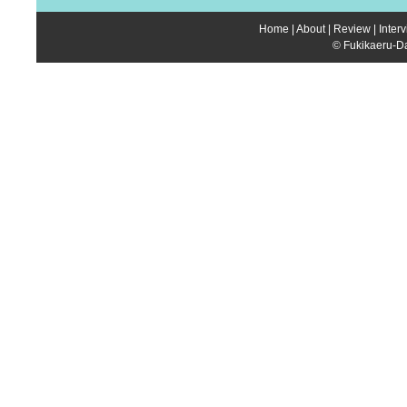
Home
|
About
|
Review
|
Inter
© Fukikaeru-Da