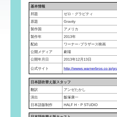
基本情報
邦題
ゼロ・グラビティ
原題
Gravity
製作国
アメリカ
製作年
2013年
配給
ワーナー･ブラザース映画
公開メディア
劇場
公開年月日
2013年12月13日
公式サイト
http://wwws.warnerbros.co.jp/gr
日本語吹替え版スタッフ
翻訳
アンゼたかし
演出
飯塚康一
日本語版制作
HALF H・P STUDIO
日本語吹替え版キャスト