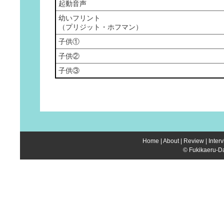
起動音声
幼いフリント
（プリジット・ホフマン）
子供①
子供②
子供③
Home
|
About
|
Review
|
Inter
© Fukikaeru-Da