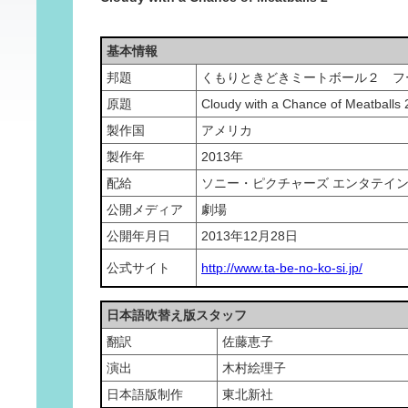
基本情報
邦題
くもりときどきミートボール２ フ
原題
Cloudy with a Chance of Meatballs 
製作国
アメリカ
製作年
2013年
配給
ソニー・ピクチャーズ エンタテイ
公開メディア
劇場
公開年月日
2013年12月28日
公式サイト
http://www.ta-be-no-ko-si.jp/
日本語吹替え版スタッフ
翻訳
佐藤恵子
演出
木村絵理子
日本語版制作
東北新社