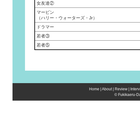
女友達②
マービン
（ハリー・ウォーターズ・Jr）
ドラマー
若者③
若者⑤
Home
|
About
|
Review
|
Inter
© Fukikaeru-Da