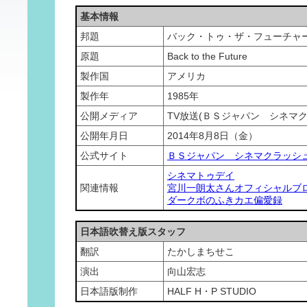
基本情報
邦題
バック・トゥ・ザ・フューチャ
原題
Back to the Future
製作国
アメリカ
製作年
1985年
公開メディア
TV放送(ＢＳジャパン シネマ
公開年月日
2014年8月8日（金）
公式サイト
ＢＳジャパン シネマクラッシ
シネマトゥデイ
関連情報
宮川一朗太さんオフィシャルブ
ダークボのふきカエ偏愛録
日本語吹替え版スタッフ
翻訳
たかしまちせこ
演出
向山宏志
日本語版制作
HALF H・P STUDIO