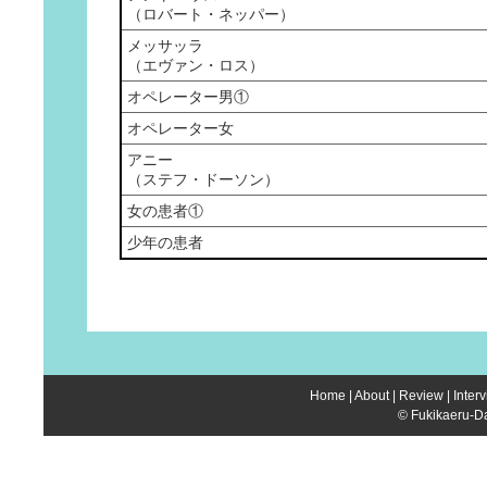
（ロバート・ネッパー）
メッサッラ
（エヴァン・ロス）
オペレーター男①
オペレーター女
アニー
（ステフ・ドーソン）
女の患者①
少年の患者
Home
|
About
|
Review
|
Inter
© Fukikaeru-Da