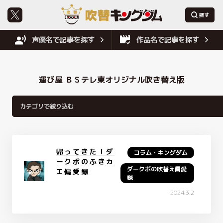
声優名で記事を探す
作品名で記事を探す
運び屋 ＢＳテレ東オリジナル吹き替え版
帰ってきた！ダ
コラム・キングダム
ークボのふきカ
ダークボの吹替え偏愛
エ偏愛録
録
2024.3.2