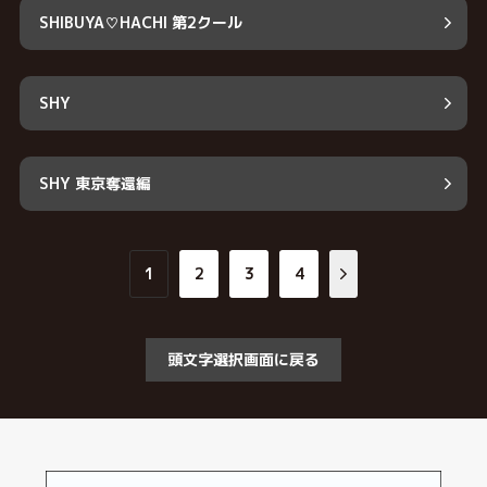
SHIBUYA♡HACHI 第2クール
SHY
SHY 東京奪還編
1
2
3
4
頭文字選択画面に戻る