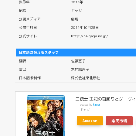
製作年
2011年
配給
ギャガ
公開メディア
劇場
公開年月日
2011年10月28日
公式サイト
http://34.gaga.ne.jp/
日本語吹替え版スタッフ
翻訳
佐藤恵子
演出
木村絵理子
日本語版制作
株式会社東北新社
三銃士 王妃の首飾りとダ・ヴィンチ
created by
Rinker
ギャガ
Amazon
楽天市場