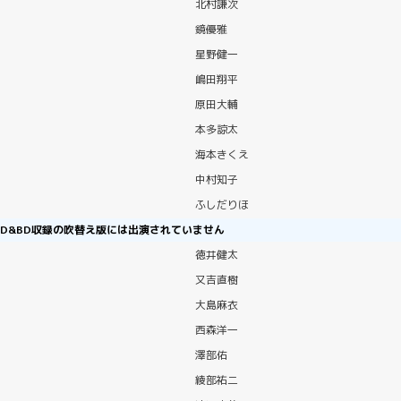
北村謙次
鏡優雅
星野健一
嶋田翔平
原田大輔
本多諒太
海本きくえ
中村知子
ふしだりほ
D&BD収録の吹替え版には出演されていません
徳井健太
又吉直樹
大島麻衣
西森洋一
澤部佑
綾部祐二