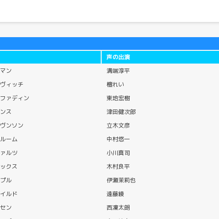
声の出演
マン
溝端淳平
ヴィッチ
檀れい
ファディン
東地宏樹
ンス
津田健次郎
ヴンソン
立木文彦
ルーム
中村悠一
ァルツ
小川真司
ックス
木村良平
プル
伊瀬茉莉也
イルド
遠藤綾
セン
西凜太朗