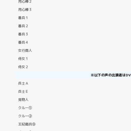
用心棒２
用心棒３
番兵１
番兵２
番兵３
番兵４
女行商人
侍女１
侍女２
※以下の声の出演者はDV
兵士Ａ
兵士Ｅ
見物人
クルー①
クルー②
王妃衛兵⑨