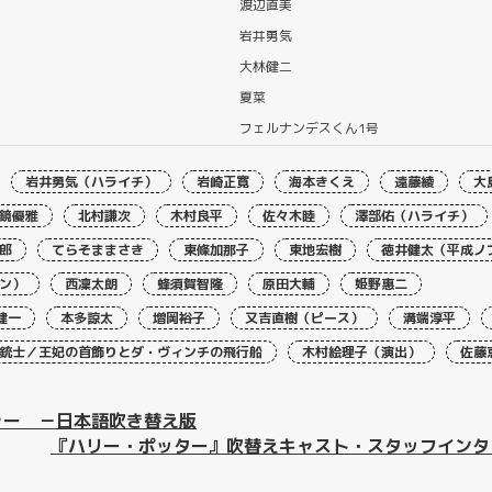
渡辺直美
岩井勇気
大林健二
夏菜
フェルナンデスくん1号
岩井勇気（ハライチ）
岩崎正寛
海本きくえ
遠藤綾
大
鏡優雅
北村謙次
木村良平
佐々木睦
澤部佑（ハライチ）
郎
てらそままさき
東條加那子
東地宏樹
徳井健太（平成ノ
ン）
西凜太朗
蜂須賀智隆
原田大輔
姫野惠二
健一
本多諒太
増岡裕子
又吉直樹（ピース）
溝端淳平
銃士／王妃の首飾りとダ・ヴィンチの飛行船
木村絵理子（演出）
佐藤
ャー －日本語吹き替え版
『ハリー・ポッター』吹替えキャスト・スタッフインタ