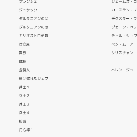
プランシェ
ジェームズ・コ
ジュサック
カーステン・ノ
ダルタニアンの父
デクスター・フ
ダルタニアンの母
ジェーン・ペリ
カリオストロ伯爵
ティル・シュワ
仕立屋
ベン・ムーア
貴族
クリスチャン・
隊長
金髪女
ヘレン・ジョー
逃げ遅れたシェフ
兵士１
兵士２
兵士３
兵士４
船頭
用心棒１