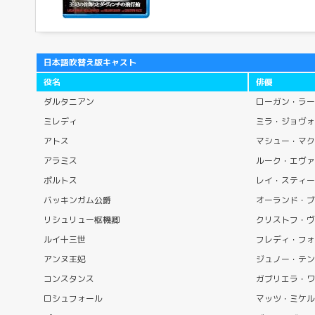
日本語吹替え版キャスト
役名
俳優
ダルタニアン
ローガン・ラー
ミレディ
ミラ・ジョヴォ
アトス
マシュー・マク
アラミス
ルーク・エヴァ
ポルトス
レイ・スティー
バッキンガム公爵
オーランド・ブ
リシュリュー枢機卿
クリストフ・ヴ
ルイ十三世
フレディ・フォ
アンヌ王妃
ジュノー・テン
コンスタンス
ガブリエラ・ワ
ロシュフォール
マッツ・ミケル