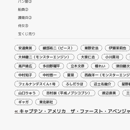
パン屋②
船員②
護衛兵②
侍女③
宝くじ売り
安達貴英
綾部祐二（ピース）
粟野史浩
伊瀬茉莉也
大林健二（モンスターエンジン）
大家仁志
小川真司
高戸靖広
多田野曜平
立木文彦
檀れい
津田健次
中村知子
中村悠一
夏菜
西森洋一（モンスターエンジ
フェルナンデスくん1号
ふしだりほ
辺土名龍介
星野
山口りゅう
吉村崇（平成ノブシコブシ）
渡辺直美
三
ギャガ
東北新社
«
キャプテン・アメリカ ザ・ファースト・アベンジ