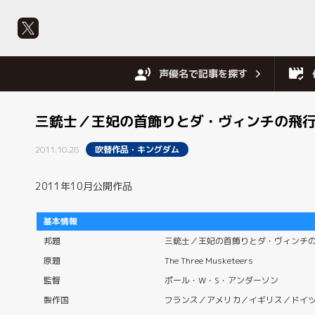
声優名で記事を探す
三銃士／王妃の首飾りとダ・ヴィンチの飛
2011.10.28
吹替作品・キングダム
2011年10月公開作品
基本情報
邦題
三銃士／王妃の首飾りとダ・ヴィンチ
原題
The Three Musketeers
監督
ポール・W・S・アンダーソン
製作国
フランス／アメリカ／イギリス／ドイ