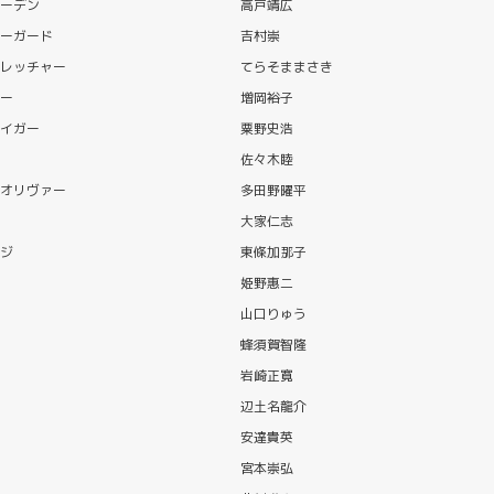
ーデン
高戸靖広
ーガード
吉村崇
レッチャー
てらそままさき
ー
増岡裕子
イガー
粟野史浩
佐々木睦
オリヴァー
多田野曜平
大家仁志
ジ
東條加那子
姫野惠二
山口りゅう
蜂須賀智隆
岩崎正寛
辺土名龍介
安達貴英
宮本崇弘