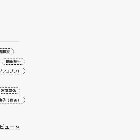
島麻衣
嶋田翔平
ブシコブシ）
宮本崇弘
恵子（翻訳）
ビュー
»