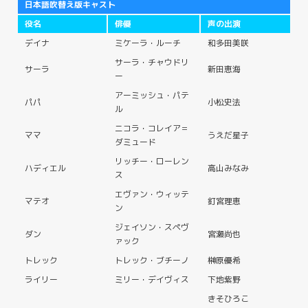
日本語吹替え版キャスト
役名
俳優
声の出演
デイナ
ミケーラ・ルーチ
和多田美咲
サーラ・チャウドリ
サーラ
新田恵海
ー
アーミッシュ・パテ
パパ
小松史法
ル
ニコラ・コレイア＝
ママ
うえだ星子
ダミュード
リッチー・ローレン
ハディエル
高山みなみ
ス
エヴァン・ウィッテ
マテオ
釘宮理恵
ン
ジェイソン・スペヴ
ダン
宮瀬尚也
ァック
トレック
トレック・ブチーノ
榊原優希
ライリー
ミリー・デイヴィス
下地紫野
きそひろこ