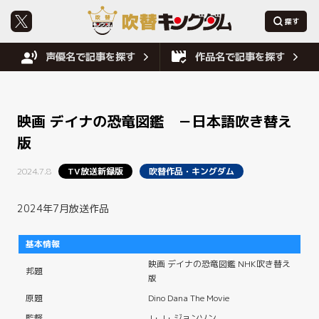
声優名で記事を探す
作品名で記事を探す
映画 デイナの恐竜図鑑 －日本語吹き替え
版
2024.7.8
TV放送新録版
吹替作品・キングダム
2024年7月放送作品
基本情報
映画 デイナの恐竜図鑑 NHK吹き替え
邦題
版
原題
Dino Dana The Movie
監督
J・J・ジョンソン