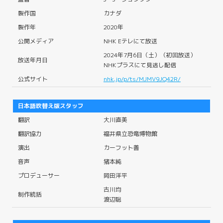
製作国
カナダ
製作年
2020年
公開メディア
NHK Eテレにて放送
2024年7月6日（土）（初回放送）
放送年月日
NHKプラスにて見逃し配信
公式サイト
nhk.jp/p/ts/MJMV9JQ42R/
日本語吹替え版スタッフ
翻訳
大川直美
翻訳協力
福井県立恐竜博物館
演出
カーフット善
音声
猪本純
プロデューサー
岡田洋平
古川均
制作統括
渡辺聡