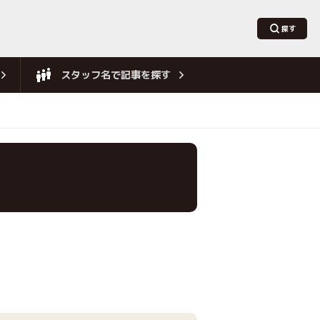
スタッフ名で記事を探す