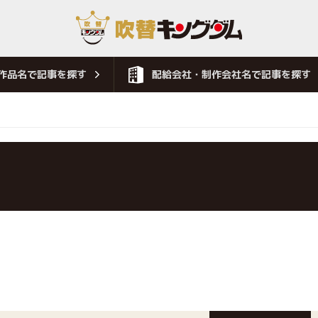
作品名で記事を探す
配給会社・制作会社名で記事を探す