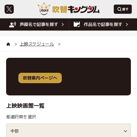
声優名で記事を探す
作品名で記事を探す
上映スケジュール
吹替案内ページへ
上映映画館一覧
都道府県を選択