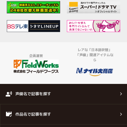
レアな「日本語吹替」
「声優」関連アイテムな
企画運営
ら
声優名で記事を探す
作品名で記事を探す