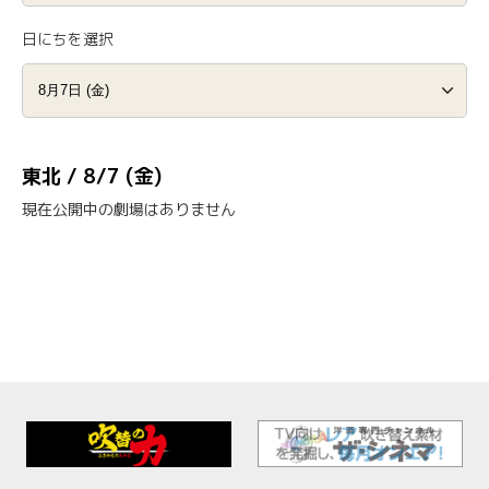
日にちを選択
東北 / 8/7 (金)
現在公開中の劇場はありません