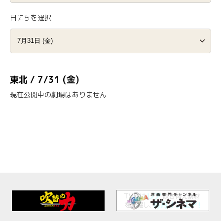
日にちを選択
東北 / 7/31 (金)
現在公開中の劇場はありません