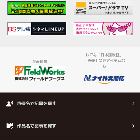
レアな「日本語吹替」
「声優」関連アイテムな
企画運営
ら
声優名で記事を探す
作品名で記事を探す