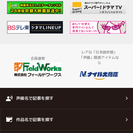
レアな「日本語吹替」
「声優」関連アイテムな
企画運営
ら
声優名で記事を探す
作品名で記事を探す