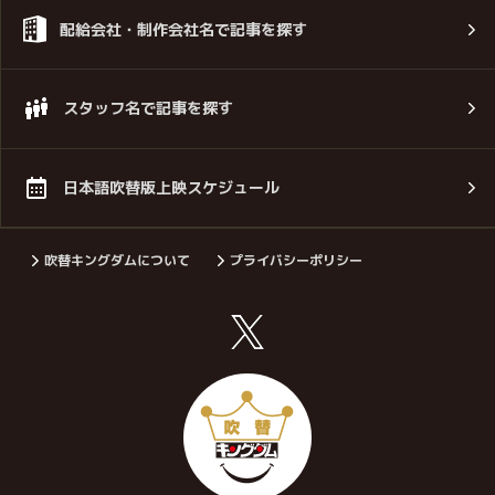
配給会社・制作会社名で記事を探す
スタッフ名で記事を探す
日本語吹替版上映スケジュール
吹替キングダムについて
プライバシーポリシー