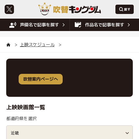
声優名で記事を探す
作品名で記事を探す
上映スケジュール
吹替案内ページへ
上映映画館一覧
都道府県を選択