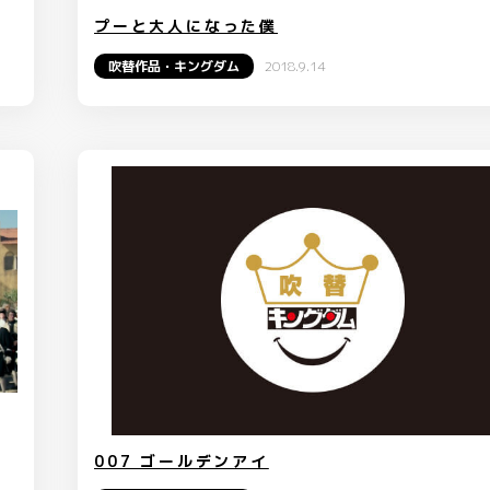
プーと大人になった僕
吹替作品・キングダム
2018.9.14
007 ゴールデンアイ