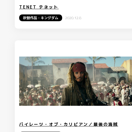
TENET テネット
吹替作品・キングダム
2020.12.8
パイレーツ・オブ・カリビアン／最後の海賊