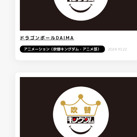
ドラゴンボールDAIMA
アニメーション（吹替キングダム・アニメ部）
2024.10.22