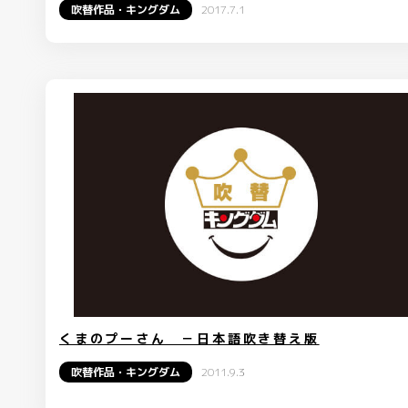
吹替作品・キングダム
2017.7.1
くまのプーさん －日本語吹き替え版
吹替作品・キングダム
2011.9.3