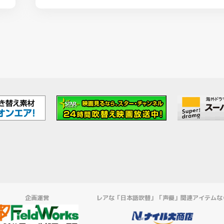
企画運営
レアな「日本語吹替」「声優」関連アイテムな