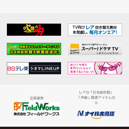
レアな「日本語吹替」
「声優」関連アイテムな
企画運営
ら