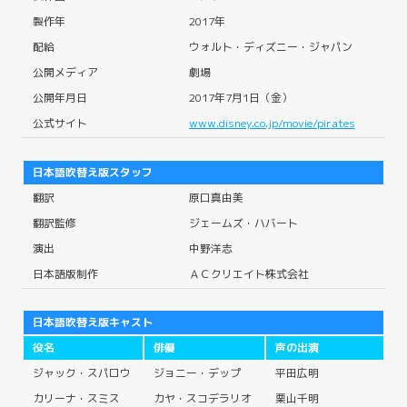
製作年
2017年
配給
ウォルト・ディズニー・ジャパン
公開メディア
劇場
公開年月日
2017年7月1日（金）
公式サイト
www.disney.co.jp/movie/pirates
日本語吹替え版スタッフ
翻訳
原口真由美
翻訳監修
ジェームズ・ハバート
演出
中野洋志
日本語版制作
ＡＣクリエイト株式会社
日本語吹替え版キャスト
役名
俳優
声の出演
ジャック・スパロウ
ジョニー・デップ
平田広明
カリーナ・スミス
カヤ・スコデラリオ
栗山千明