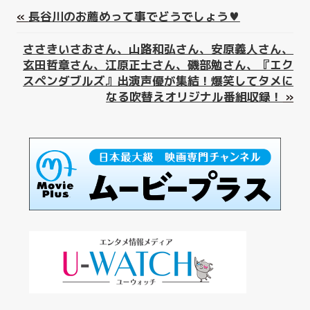
«
長谷川のお薦めって事でどうでしょう♥︎
ささきいさおさん、山路和弘さん、安原義人さん、
玄田哲章さん、江原正士さん、磯部勉さん、『エク
スペンダブルズ』出演声優が集結！爆笑してタメに
なる吹替えオリジナル番組収録！
»