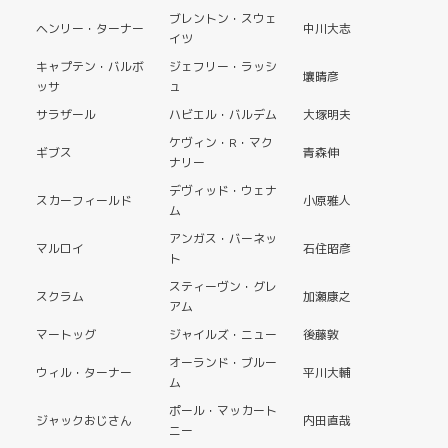
ブレントン・スウェ
ヘンリー・ターナー
中川大志
イツ
キャプテン・バルボ
ジェフリー・ラッシ
壤晴彦
ッサ
ュ
サラザール
ハビエル・バルデム
大塚明夫
ケヴィン・R・マク
ギブス
青森伸
ナリー
デヴィッド・ウェナ
スカーフィールド
小原雅人
ム
アンガス・バーネッ
マルロイ
石住昭彦
ト
スティーヴン・グレ
スクラム
加瀬康之
アム
マートッグ
ジャイルズ・ニュー
後藤敦
オーランド・ブルー
ウィル・ターナー
平川大輔
ム
ポール・マッカート
ジャックおじさん
内田直哉
ニー