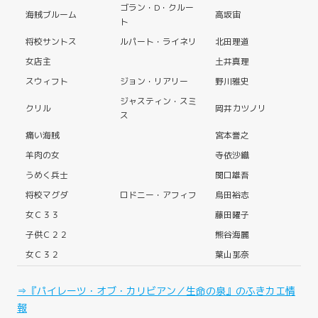
ゴラン・D・クルー
海賊ブルーム
高坂宙
ト
将校サントス
ルパート・ライネリ
北田理道
女店主
土井真理
スウィフト
ジョン・リアリー
野川雅史
ジャスティン・スミ
クリル
岡井カツノリ
ス
痛い海賊
宮本誉之
羊肉の女
寺依沙織
うめく兵士
関口雄吾
将校マグダ
ロドニー・アフィフ
烏田裕志
女Ｃ３３
藤田曜子
子供Ｃ２２
熊谷海麗
女Ｃ３２
葉山那奈
⇒『パイレーツ・オブ・カリビアン／生命の泉』のふきカエ情
報