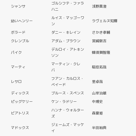
ゴルシフテ・ファラ
シャンサ
浅野真澄
ハニ
ルイス・マッゴーワ
幼いヘンリー
ラヴェルヌ知輝
ン
ボラード
ダニー・キレイン
さかき孝輔
クレンブル
アダム・ブラウン
宮崎敦吉
デルロイ・アトキン
パイク
蜂須賀智隆
ソン
マーティン・クレ
マーティ
稲垣拓哉
バ
フアン・カルロス・
レサロ
里卓哉
ベイード
ディックス
ブルース・スペンス
山岸治雄
ピッグケリー
ケン・ラドリー
中博史
ハンナ・ウォルター
ビアトリス
森夏姫
ズ
ジェームズ・マッケ
マドックス
半田裕典
イ