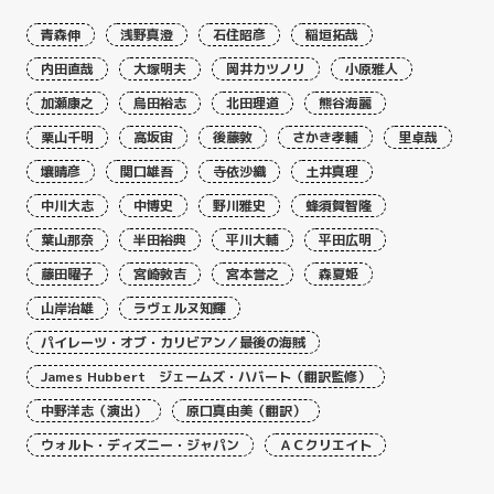
青森伸
浅野真澄
石住昭彦
稲垣拓哉
内田直哉
大塚明夫
岡井カツノリ
小原雅人
加瀬康之
烏田裕志
北田理道
熊谷海麗
栗山千明
高坂宙
後藤敦
さかき孝輔
里卓哉
壤晴彦
関口雄吾
寺依沙織
土井真理
中川大志
中博史
野川雅史
蜂須賀智隆
葉山那奈
半田裕典
平川大輔
平田広明
藤田曜子
宮崎敦吉
宮本誉之
森夏姫
山岸治雄
ラヴェルヌ知輝
パイレーツ・オブ・カリビアン／最後の海賊
James Hubbert ジェームズ・ハバート（翻訳監修）
中野洋志（演出）
原口真由美（翻訳）
ウォルト・ディズニー・ジャパン
ＡＣクリエイト