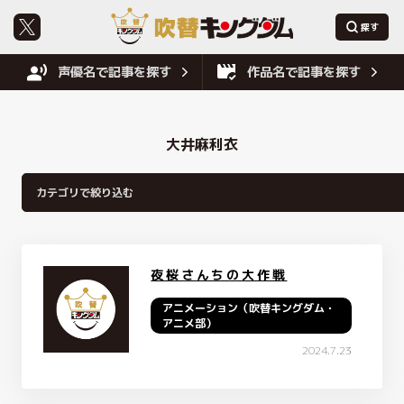
声優名で記事を探す
作品名で記事を探す
大井麻利衣
夜桜さんちの大作戦
アニメーション（吹替キングダム・
アニメ部）
2024.7.23