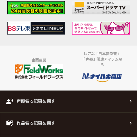
レアな「日本語吹替」
「声優」関連アイテムな
企画運営
ら
声優名で記事を探す
作品名で記事を探す