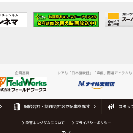
企画運営
レアな「日本語吹替」「声優」関連アイテムな
配給会社・制作会社名で記事を探す
スタッ
吹替キングダムについて
プライバシーポリシー