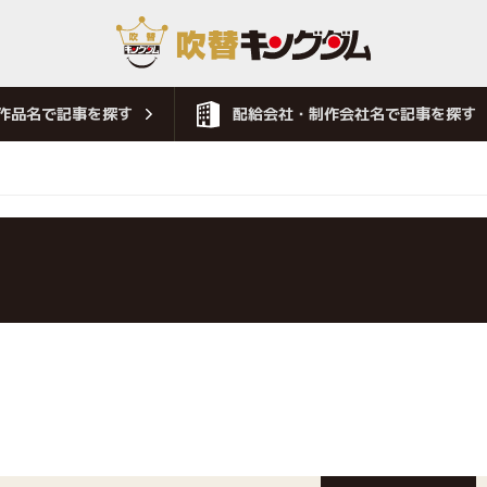
作品名で記事を探す
配給会社・制作会社名で記事を探す