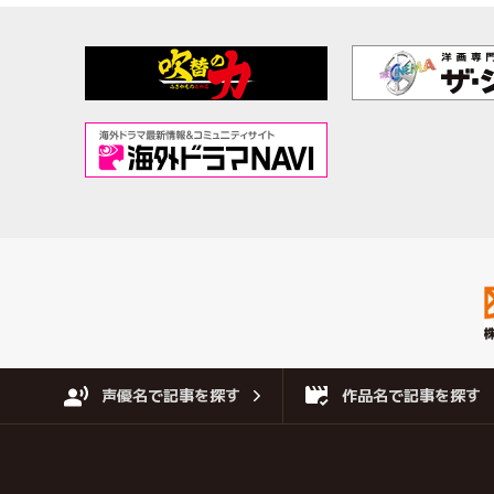
声優名で記事を探す
作品名で記事を探す