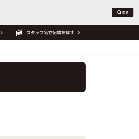
スタッフ名で記事を探す