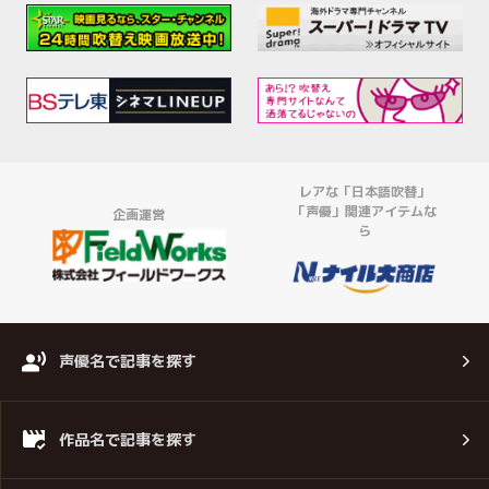
レアな「日本語吹替」
「声優」関連アイテムな
企画運営
ら
声優名で記事を探す
作品名で記事を探す