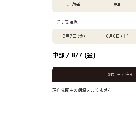
北海道
東北
日にちを選択
8月7日 (金)
8月8日 (土)
中部 / 8/7 (金)
劇場名 / 住所
現在公開中の劇場はありません