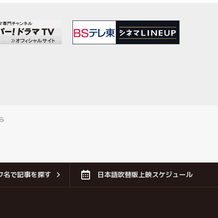
ら
フ名で記事を探す
日本語吹替版上映スケジュール