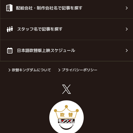
配給会社・制作会社名で記事を探す
スタッフ名で記事を探す
日本語吹替版上映スケジュール
吹替キングダムについて
プライバシーポリシー