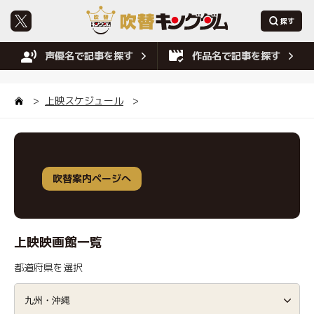
声優名で記事を探す
作品名で記事を探す
上映スケジュール
吹替案内ページへ
上映映画館一覧
都道府県を選択